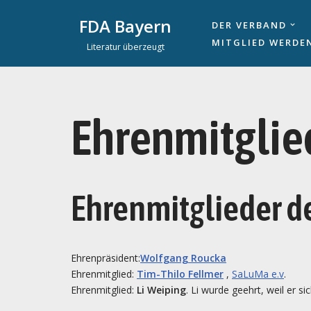
FDA Bayern
DER VERBAND
Zum
MITGLIED WERDE
Literatur überzeugt
Inhalt
springen
Ehrenmitglie
Ehrenmitglieder d
Ehrenpräsident:
Wolfgang Roucka
Ehrenmitglied:
Tim-Thilo Fellmer
,
SaLuMa e.v
.
Ehrenmitglied:
Li Weiping
. Li wurde geehrt, weil er 