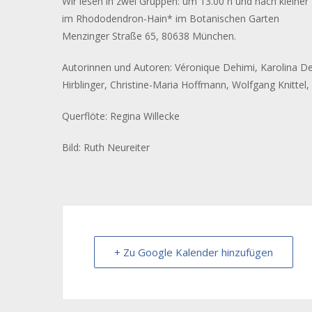
Wir lesen in zwei Gruppen:
um 13.00 h
und nach kleiner
im Rhododendron-Hain* im Botanischen Garten
Menzinger Straße 65, 80638 München.
Autorinnen und Autoren
: Véronique Dehimi, Karolina De
Hirblinger, Christine-Maria Hoffmann, Wolfgang Knittel
Querflöte:
Regina Willecke
Bild: Ruth Neureiter
+ Zu Google Kalender hinzufügen