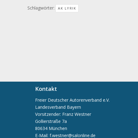
Schlagwörter:
AK LYRIK
Kontakt
Freier Deutscher Autorenverband e.V.
Landesverband Bayern
Vorsitzender: Franz Westner
Gollierstraße 7a
80634 München
E-Mail: f.westner@salonline.de