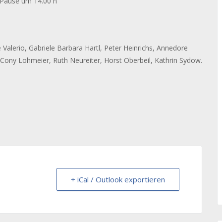
 Pause
um 14.00 h
 Valerio, Gabriele Barbara Hartl, Peter Heinrichs, Annedore
, Cony Lohmeier, Ruth Neureiter, Horst Oberbeil, Kathrin Sydow.
+ iCal / Outlook exportieren