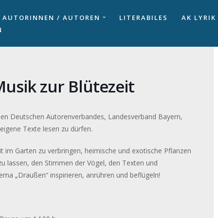
AUTORINNEN / AUTOREN
LITERABILES
AK LYRIK
N
usik zur Blütezeit
Freien Deutschen Autorenverbandes, Landesverband Bayern,
eigene Texte lesen zu dürfen.
it im Garten zu verbringen, heimische und exotische Pflanzen
zu lassen, den Stimmen der Vögel, den Texten und
ema „Draußen“ inspirieren, anrühren und beflügeln!