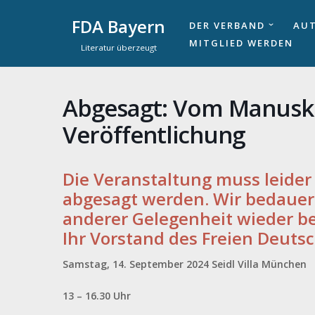
FDA Bayern
DER VERBAND
AUT
Zum
MITGLIED WERDEN
Literatur überzeugt
Inhalt
springen
Abgesagt: Vom Manuskri
Veröffentlichung
Die Veranstaltung muss leider
abgesagt werden. Wir bedauern
anderer Gelegenheit wieder b
Ihr Vorstand des Freien Deut
Samstag, 14. September 2024
Seidl Villa München
13 – 16.30 Uhr