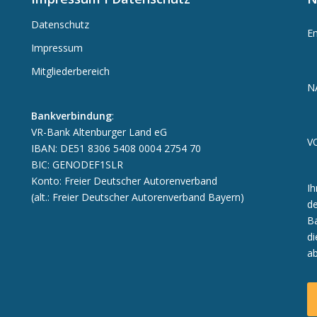
Datenschutz
E
Impressum
Mitgliederbereich
N
Bankverbindung
:
VR-Bank Altenburger Land eG
V
IBAN: DE51 8306 5408 0004 2754 70
BIC: GENODEF1SLR
Konto: Freier Deutscher Autorenverband
Ih
(alt.: Freier Deutscher Autorenverband Bayern)
de
Ba
di
a