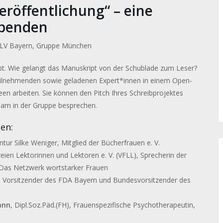
eröffentlichung“ – eine
ibenden
LV Bayern, Gruppe München
ript. Wie gelangt das Manuskript von der Schublade zum Leser?
eilnehmenden sowie geladenen Expert*innen in einem Open-
en arbeiten. Sie können den Pitch Ihres Schreibprojektes
sam in der Gruppe besprechen.
en:
entur Silke Weniger, Mitglied der Bücherfrauen e. V.
Freien Lektorinnen und Lektoren e. V. (VFLL), Sprecherin der
. Das Netzwerk wortstarker Frauen
.
Vorsitzender des FDA Bayern und Bundesvorsitzender des
ann
, Dipl.Soz.Päd.(FH), Frauenspezifische Psychotherapeutin,