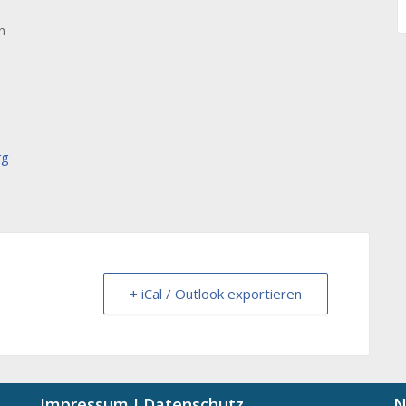
n
rg
+ iCal / Outlook exportieren
Impressum I Datenschutz
N