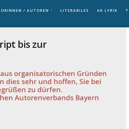
ORINNEN / AUTOREN
LITERABILES
AK LYRIK
T
pt bis zur
 aus organisatorischen Gründen
 dies sehr und hoffen, Sie bei
egrüßen zu dürfen.
schen Autorenverbands Bayern