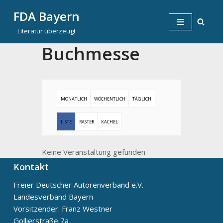
FDA Bayern
Zum
Literatur überzeugt
Inhalt
Buchmesse
springen
MONATLICH
WÖCHENTLICH
TÄGLICH
LISTE
RASTER
KACHEL
Keine Veranstaltung gefunden
Kontakt
Freier Deutscher Autorenverband e.V.
Landesverband Bayern
Vorsitzender: Franz Westner
Gollierstraße 7a