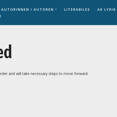
AUTORINNEN / AUTOREN
LITERABILES
AK LYRIK
N
ed
 order and will take necessary steps to move forward.