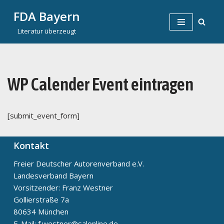
FDA Bayern
Zum
Literatur überzeugt
Inhalt
springen
WP Calender Event eintragen
[submit_event_form]
Kontakt
Freier Deutscher Autorenverband e.V.
Landesverband Bayern
Vorsitzender: Franz Westner
Gollierstraße 7a
80634 München
E-Mail: f.westner@salonline.de