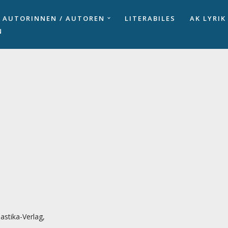
AUTORINNEN / AUTOREN
LITERABILES
AK LYRIK
N
stika-Verlag,