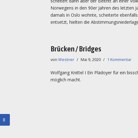
scheitert dann aber der Beitritt an einer Vo
Norwegens in den 90er Jahren des letzten Ja
damals in Oslo wohnte, scheiterte ebenfall
entsetzt, hielten die Abstimmungsniederla
Brücken / Bridges
von
Westner
Mai 9, 2020
1 Kommentar
Wolfgang Knittel I Ein Plädoyer für ein bi
möglich macht.
8