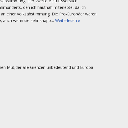
lksabstimmung. Der zweite Beitrittsversuch
hrhunderts, den ich hautnah miterlebte, da ich
s an einer Volksabstimmung. Die Pro-Europäer waren
ge, auch wenn sie sehr knapp…
Weiterlesen »
sschen Mut,der alle Grenzen unbedeutend und Europa