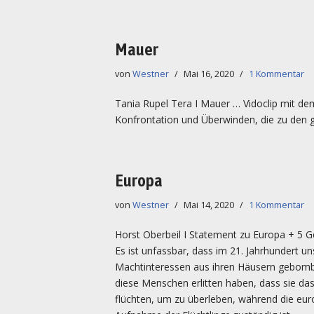
Mauer
von
Westner
Mai 16, 2020
1 Kommentar
Tania Rupel Tera I Mauer … Vidoclip mit d
Konfrontation und Überwinden, die zu den 
Europa
von
Westner
Mai 14, 2020
1 Kommentar
Horst Oberbeil I Statement zu Europa + 5 G
Es ist unfassbar, dass im 21. Jahrhundert un
Machtinteressen aus ihren Häusern gebomb
diese Menschen erlitten haben, dass sie da
flüchten, um zu überleben, während die euro